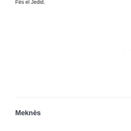
Fès el Jedid.
Meknès